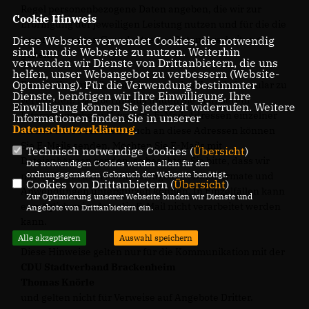
Regel personenbezogene Daten angeben, die wir zur
Cookie Hinweis
Erbringung der jeweiligen Leistung nutzen und für die die
zuvor genannten Grundsätze zur Datenverarbeitung
Diese Webseite verwendet Cookies, die notwendig
sind, um die Webseite zu nutzen. Weiterhin
gelten.
verwenden wir Dienste von Drittanbietern, die uns
helfen, unser Webangebot zu verbessern (Website-
Optmierung). Für die Verwendung bestimmter
Für die Kommunikation bitten wir das Kontaktformular zu
Dienste, benötigen wir Ihre Einwilligung. Ihre
verwenden. Darüberhinaus finden Sie in unserem
Einwilligung können Sie jederzeit widerrufen. Weitere
Internetangebot u.U. weitere E-Mail-Adressen einzelner
Informationen finden Sie in unserer
Datenschutzerklärung
.
Stellen oder Personen. Auch an diese Adressen können
Sie E-Mails senden. Möchten Sie E-Mails mit
Technisch notwendige Cookies (
Übersicht
)
Dateianhängen senden, so beachten Sie bitte, dass wir
Die notwendigen Cookies werden allein für den
ordnungsgemäßen Gebrauch der Webseite benötigt.
nicht alle auf dem Markt verfügbaren Dateiformate und
Cookies von Drittanbietern (
Übersicht
)
Anwendungen unterstützen können. In Einzelfällen kann
Zur Optimierung unserer Webseite binden wir Dienste und
es möglich sein, dass die E-Mail nicht verarbeitet werden
Angebote von Drittanbietern ein.
kann.
Alle akzeptieren
Auswahl speichern
Diese Hinweise gelten nur für die Kommunikation mit der
CDU Stadtverband Brackenheim
Thomas Knörle
und gelten nicht für Verweise auf Angebote Dritter.